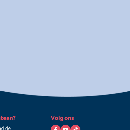
gbaan?
Volg ons
nd de