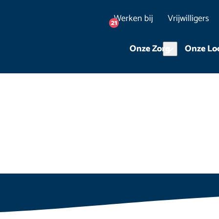
Werken bij
Vrijwilligers
21
Onze Zorg
Onze Loc
hap