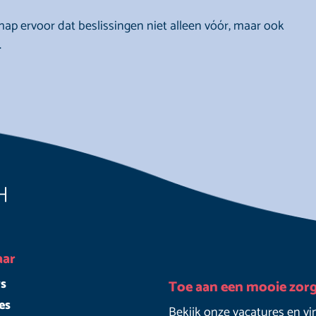
 ervoor dat beslissingen niet alleen vóór, maar ook
.
aar
s
Toe aan een mooie zor
es
Bekijk onze vacatures en vi