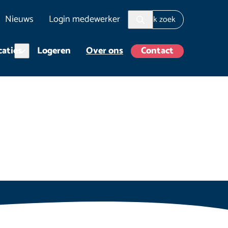
Nieuws
Login medewerker
aties
Logeren
Over ons
Contact