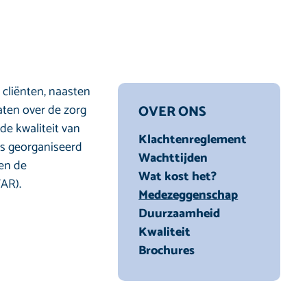
cliënten, naasten
en over de zorg
OVER ONS
e kwaliteit van
Klachtenreglement
is georganiseerd
Wachttijden
en de
Wat kost het?
AR).
Medezeggenschap
Duurzaamheid
Kwaliteit
Brochures