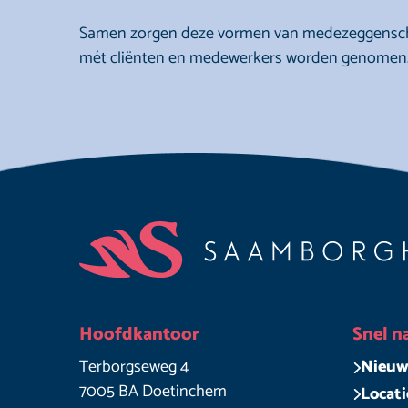
Samen zorgen deze vormen van medezeggenschap
mét cliënten en medewerkers worden genomen
Footer
Hoofdkantoor
Snel n
Terborgseweg 4
Nieuw
7005 BA Doetinchem
Locati