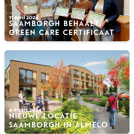
11 april 2024
Saamborgh behaalt
Green Care certificaat
4 maart 2024
Nieuwe locatie
Saamborgh in Almelo