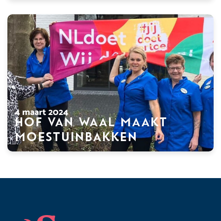
4 maart 2024
Hof van Waal maakt
moestuinbakken
Footer