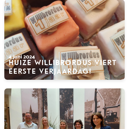
4 juni 2024
Huize Willibrordus viert
eerste verjaardag!