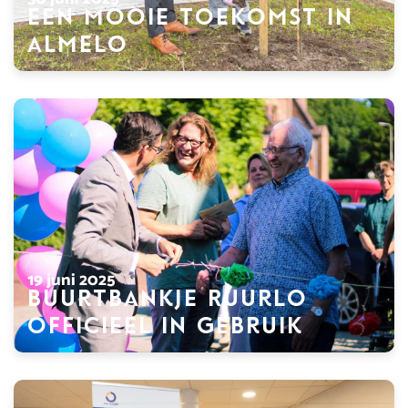
Een mooie toekomst in
Almelo
19 juni 2025
Buurtbankje Ruurlo
officieel in gebruik