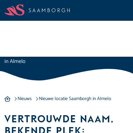
Saamborgh opent
nieuwe zorglocatie
in Almelo
Nieuwe locatie Saambor
Nieuws
Nieuwe locatie Saamborgh in Almelo
Vertrouwde naam,
bekende plek: