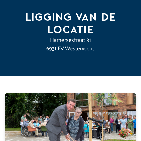
Ligging van de
locatie
Hamersestraat 31
6931 EV Westervoort
Leaflet
|
©
OpenStreetMap
contributors
+
−