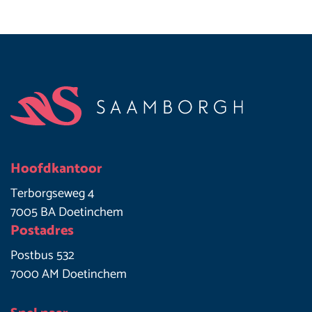
Footer
Hoofdkantoor
Terborgseweg 4
7005 BA Doetinchem
Postadres
Postbus 532
7000 AM Doetinchem