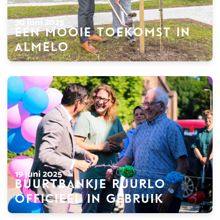
30 juni 2025
Een mooie toekomst in
Almelo
19 juni 2025
Buurtbankje Ruurlo
officieel in gebruik