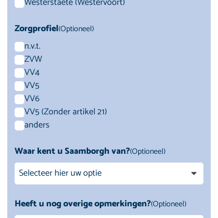
Westerstaete (Westervoort)
Zorgprofiel
(Optioneel)
n.v.t.
ZVW
VV4
VV5
VV6
VV5 (Zonder artikel 21)
anders
Waar kent u Saamborgh van?
(Optioneel)
Heeft u nog overige opmerkingen?
(Optioneel)