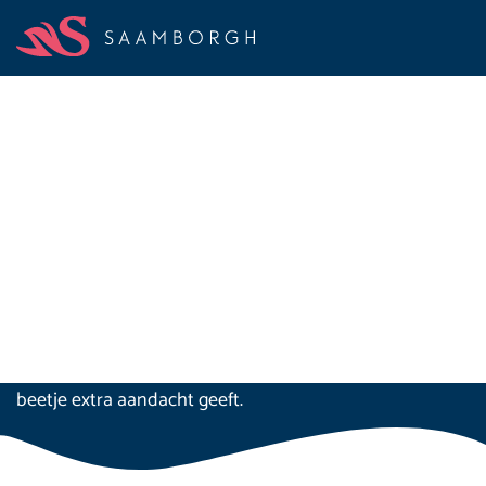
Verzorgende IG -
Reedewaard
Je maakt onderdeel uit van een hecht team waarmee
we de beste zorg en een fijne dagbesteding aan onze
cliënten bieden. Je hebt een afwisselend takenpakket,
waarbij je de cliënten ondersteunt bij de persoonlijke
verzorging en verpleging, hun zelfredzaamheid
stimuleert en hen boven op de normale zorg net dat
beetje extra aandacht geeft.