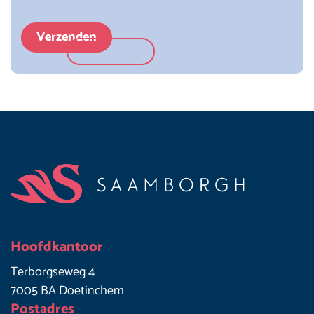
Verzenden
Footer
Hoofdkantoor
Terborgseweg 4
7005 BA Doetinchem
Postadres