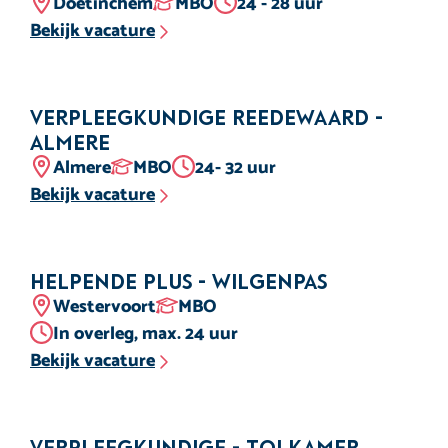
Locatie
Opleidingsniveau
Aantal uur
Doetinchem
MBO
24 - 28 uur
Bekijk vacature
Verpleegkundige Reedewaard -
Almere
Locatie
Opleidingsniveau
Aantal uur
Almere
MBO
24- 32 uur
Bekijk vacature
Helpende Plus - Wilgenpas
Locatie
Opleidingsniveau
Westervoort
MBO
Aantal uur
In overleg, max. 24 uur
Bekijk vacature
Verpleegkundige - Tolkamer