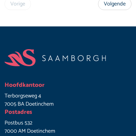
Vorige
Volgende
Footer
Hoofdkantoor
Terborgseweg 4
7005 BA Doetinchem
Postadres
Postbus 532
7000 AM Doetinchem