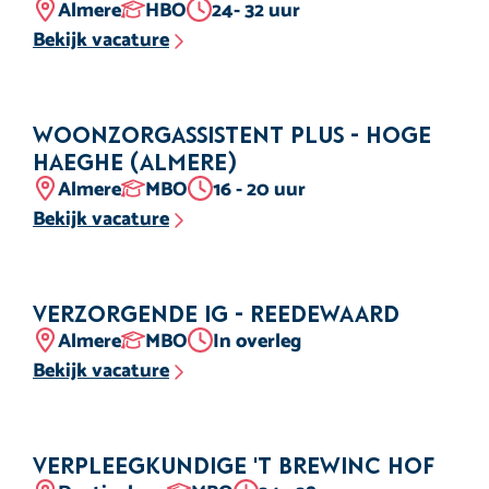
Locatie
Opleidingsniveau
Aantal uur
Almere
HBO
24- 32 uur
Bekijk vacature
Woonzorgassistent plus - Hoge
Haeghe (Almere)
Locatie
Opleidingsniveau
Aantal uur
Almere
MBO
16 - 20 uur
Bekijk vacature
Verzorgende IG - Reedewaard
Locatie
Opleidingsniveau
Aantal uur
Almere
MBO
In overleg
Bekijk vacature
Verpleegkundige 'T Brewinc Hof