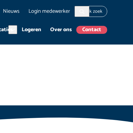
Nieuws
Login medewerker
aties
Logeren
Over ons
Contact