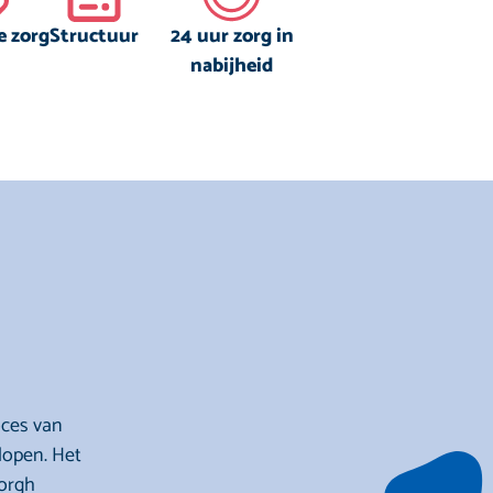
e zorg
Structuur
24 uur zorg in
nabijheid
oces van
lopen. Het
borgh