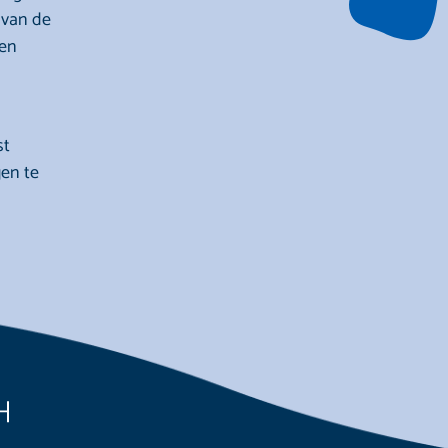
 van de
 en
st
en te